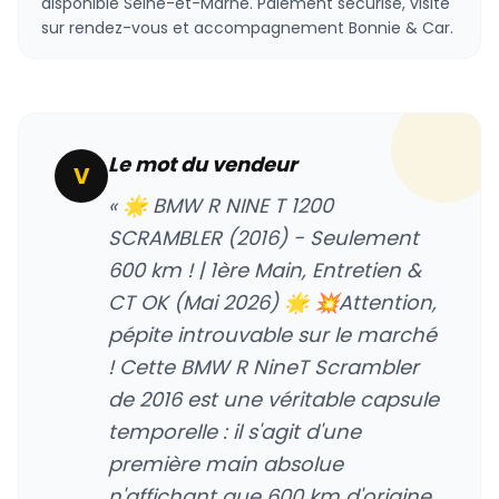
disponible Seine-et-Marne. Paiement sécurisé, visite
sur rendez-vous et accompagnement Bonnie & Car.
Le mot du vendeur
V
« 🌟 BMW R NINE T 1200
SCRAMBLER (2016) - Seulement
600 km ! | 1ère Main, Entretien &
CT OK (Mai 2026) 🌟 💥Attention,
pépite introuvable sur le marché
! Cette BMW R NineT Scrambler
de 2016 est une véritable capsule
temporelle : il s'agit d'une
première main absolue
n'affichant que 600 km d'origine.