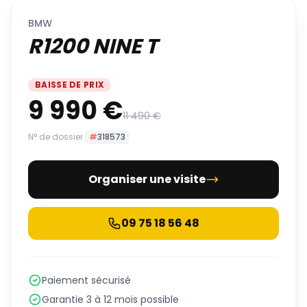
BMW
R1200 NINE T
BAISSE DE PRIX
9 990 €
11 490 €
N° de dossier
#
318573
Organiser une visite
09 75 18 56 48
Paiement sécurisé
Garantie 3 à 12 mois possible