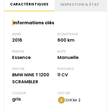
CARACTÉRISTIQUES
INSPECTION & ÉTAT
Informations clés
ANNÉE
KILOMÉTRAGE
2016
600 km
ÉNERGIE
BOÎTE
Essence
Manuelle
FINITION
PUISSANCE
BMW NINE T 1200
11 CV
SCRAMBLER
COULEUR
CRIT'AIR
gris
Crit'Air 2
2