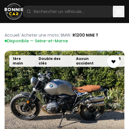
Accueil
/
Acheter une moto
/
BMW
/
R1200 NINE T
Disponible — Seine-et-Marne
1ère
Double des
Aucun
ABS
main
clés
accident