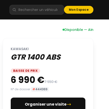
Mon Espace
Disponible — Ain
KAWASAKI
GTR 1400 ABS
BAISSE DE PRIX
6 990 €
7 550 €
N° de dossier
#
444369
Organiser une visite