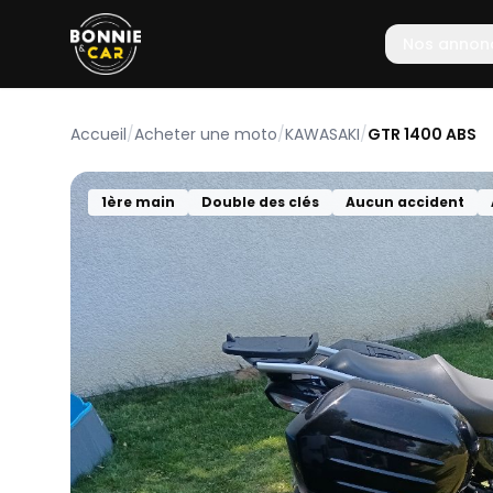
Nos annon
Accueil
/
Acheter une moto
/
KAWASAKI
/
GTR 1400 ABS
1ère main
Double des clés
Aucun accident