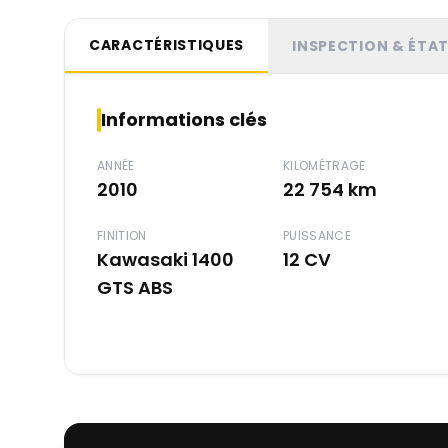
CARACTÉRISTIQUES
INSPECTION & ÉTA
Informations clés
ANNÉE
KILOMÉTRAGE
2010
22 754 km
FINITION
PUISSANCE
Kawasaki 1400
12 CV
GTS ABS