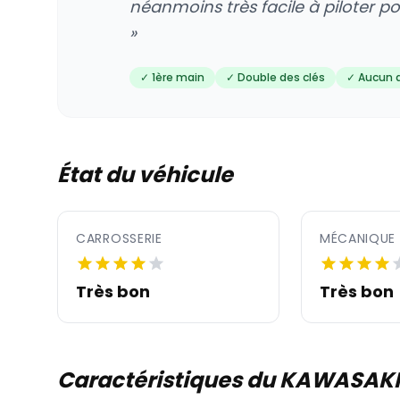
néanmoins très facile à piloter po
»
✓ 1ère main
✓ Double des clés
✓ Aucun 
État du véhicule
CARROSSERIE
MÉCANIQUE
Très bon
Très bon
Caractéristiques du KAWASAKI