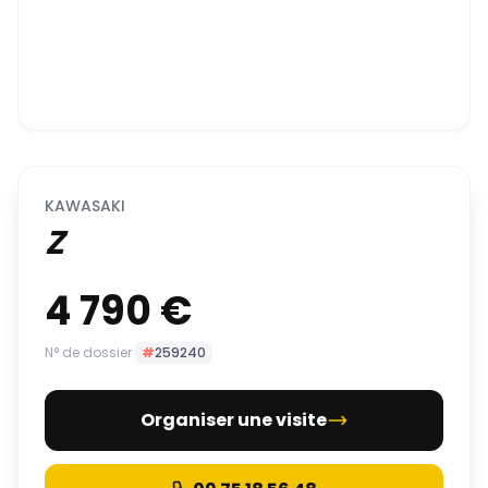
KAWASAKI
Z
4 790 €
N° de dossier
#
259240
Organiser une visite