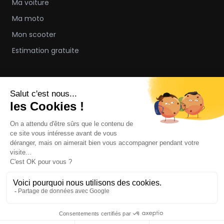
Ma voiture
Ma moto
Mon scooter
Estimation gratuite
À PROPOS
Notre concept
FAQ
Contact
Nous rejoindre
Communiqué de presse
© 2026 Bonnie & Car.
v 2026-07-30 18-45
Created by Esc.