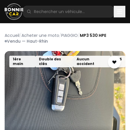
Accueil
/
Acheter une moto
/
PIAGGIO
/
MP3 530 HPE
Vendu — Haut-Rhin
1ère
Double des
Aucun
ABS
main
clés
accident