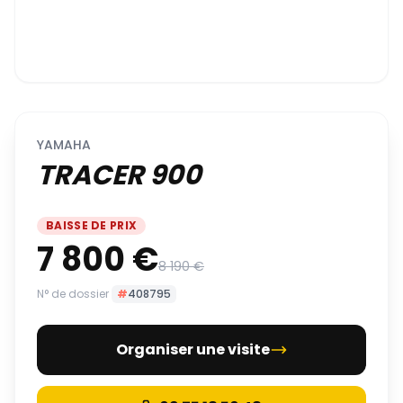
YAMAHA
TRACER 900
BAISSE DE PRIX
7 800 €
8 190 €
N° de dossier
#
408795
Organiser une visite