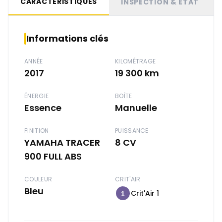
CARACTÉRISTIQUES
INSPECTION & ÉTAT
Informations clés
ANNÉE
KILOMÉTRAGE
2017
19 300 km
ÉNERGIE
BOÎTE
Essence
Manuelle
FINITION
PUISSANCE
YAMAHA TRACER
8 CV
900 FULL ABS
COULEUR
CRIT'AIR
Bleu
Crit'Air 1
1