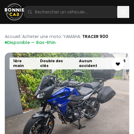
Accueil
/
Acheter une moto
/
YAMAHA
/
TRACER 900
Disponible — Bas-Rhin
1ère
Double des
Aucun
ABS
main
clés
accident