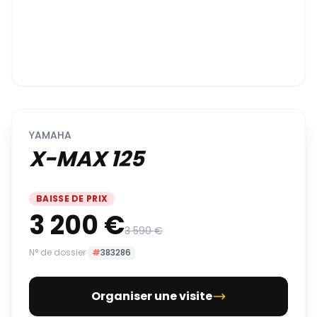
YAMAHA
X-MAX 125
BAISSE DE PRIX
3 200 €
3 590 €
N° de dossier
#
383286
Organiser une visite