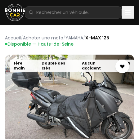
Accueil
/
Acheter une moto
/
YAMAHA
/
X-MAX 125
Disponible — Hauts-de-Seine
1ère
Double des
Aucun
ABS
main
clés
accident