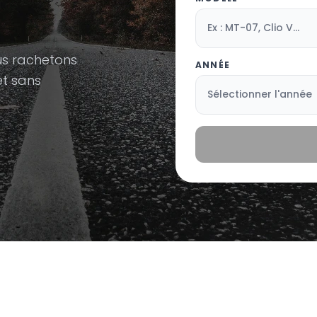
us rachetons
ANNÉE
et sans