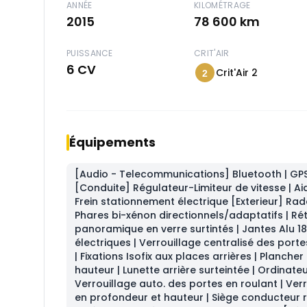
ANNÉE
KILOMÉTRAGE
2015
78 600 km
PUISSANCE
CRIT'AIR
6 CV
Crit'Air 2
2
Équipements
[Audio - Telecommunications] Bluetooth | G
[Conduite] Régulateur-Limiteur de vitesse | A
Frein stationnement électrique [Exterieur] Rada
Phares bi-xénon directionnels/adaptatifs | Rét
panoramique en verre surtintés | Jantes Alu 18"
électriques | Verrouillage centralisé des port
| Fixations Isofix aux places arrières | Planch
hauteur | Lunette arrière surteintée | Ordinateu
Verrouillage auto. des portes en roulant | Verr
en profondeur et hauteur | Siège conducteur rég