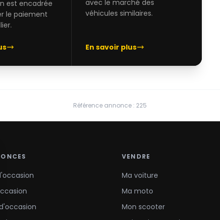
avec le marché des
on est encadrée
véhicules similaires.
er le paiement
ier.
us
En savoir plus
Référence annonce : 225
NONCES
VENDRE
d'occasion
Ma voiture
occasion
Ma moto
d'occasion
Mon scooter