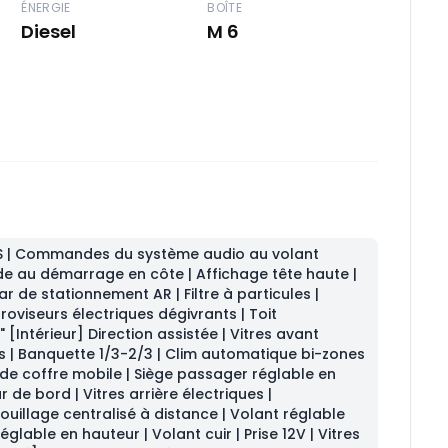
ÉNERGIE
BOÎTE
Diesel
M 6
PS | Commandes du système audio au volant
ide au démarrage en côte | Affichage tête haute |
r de stationnement AR | Filtre à particules |
roviseurs électriques dégivrants | Toit
 [Intérieur] Direction assistée | Vitres avant
es | Banquette 1/3-2/3 | Clim automatique bi-zones
er de coffre mobile | Siège passager réglable en
r de bord | Vitres arrière électriques |
ouillage centralisé à distance | Volant réglable
lable en hauteur | Volant cuir | Prise 12V | Vitres