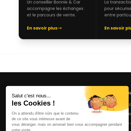
Un conseiller Bonnie & Car
La transacti
accompagne les échanges
pour sécuris
et le parcours de vente.
entre particul
En savoir plus
En savoir pl
NOS AN
Voitures 
Motos d'
La marketplace de motos et voitures
d'occasion avec accompagnement
Scooters 
personnalisé et paiement sécurisé.