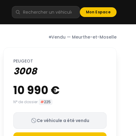
Mon Espace
Vendu — Meurthe-et-Moselle
PEUGEOT
3008
10 990 €
N° de dossier
#
225
Ce véhicule a été vendu