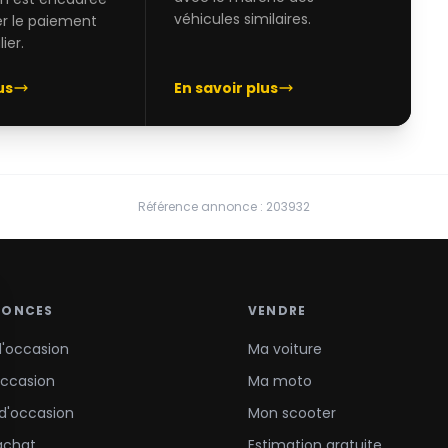
véhicules similaires.
er le paiement
ier.
us
En savoir plus
Référence annonce : 203932
NONCES
VENDRE
d'occasion
Ma voiture
occasion
Ma moto
d'occasion
Mon scooter
achat
Estimation gratuite