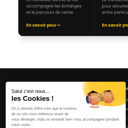
accompagne les échanges
pour sécuris
et le parcours de vente.
entre particul
En savoir plus
En savoir pl
NOS AN
Voitures 
Motos d'
La marketplace de motos et voitures
d'occasion avec accompagnement
Scooters 
personnalisé et paiement sécurisé.
Conseils 