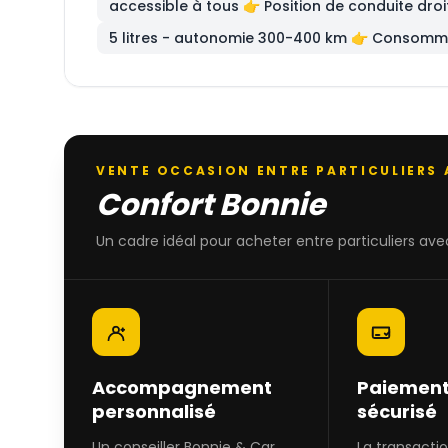
accessible à tous 👉 Position de conduite droi
5 litres - autonomie 300-400 km 👉 Consomma
VENTE OCCASION ENTRE PARTICULIERS
Confort Bonnie
Un cadre idéal pour acheter entre particuliers avec
Accompagnement
Paiement
personnalisé
sécurisé
Un conseiller Bonnie & Car
La transacti