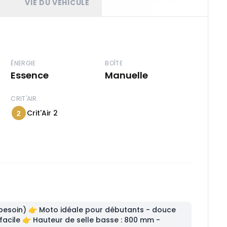
T
VIE DU VÉHICULE
ÉNERGIE
BOÎTE
Essence
Manuelle
CRIT'AIR
Crit'Air 2
2
 besoin) 👉 Moto idéale pour débutants - douce
 facile 👉 Hauteur de selle basse : 800 mm -