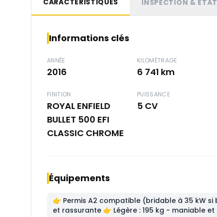
CARACTÉRISTIQUES
INSPECTION & ÉTA
Informations clés
ANNÉE
KILOMÉTRAGE
2016
6 741 km
FINITION
PUISSANCE
ROYAL ENFIELD
5 CV
BULLET 500 EFI
CLASSIC CHROME
Équipements
👉 Permis A2 compatible (bridable à 35 kW si
et rassurante 👉 Légère : 195 kg - maniable et