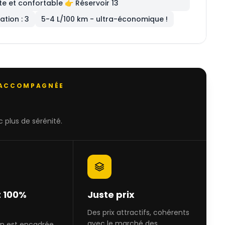
te et confortable 👉 Réservoir 13
tion : 3
5-4 L/100 km - ultra-économique !
 ACCOMPAGNÉE
 plus de sérénité.
 100%
Juste prix
Des prix attractifs, cohérents
avec le marché des
on est encadrée