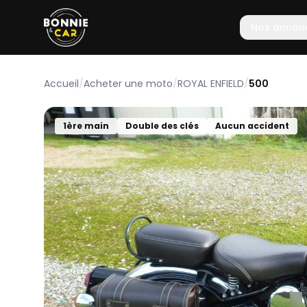
Nos annon
Accueil
/
Acheter une moto
/
ROYAL ENFIELD
/
500
1ère main
Double des clés
Aucun accident