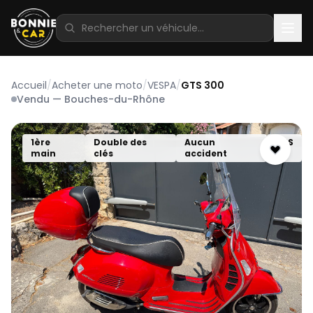
Accueil
/
Acheter une moto
/
VESPA
/
GTS 300
Vendu — Bouches-du-Rhône
1ère
Double des
Aucun
ABS
main
clés
accident