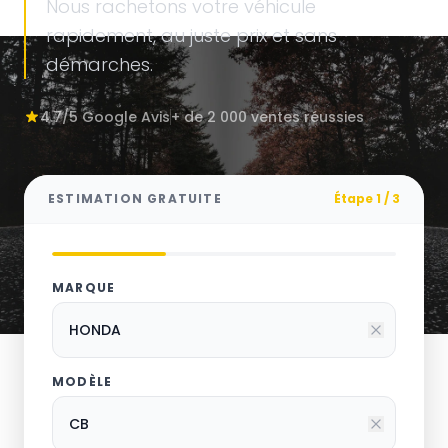
Nous rachetons votre véhicule
rapidement, au juste prix et sans
démarches.
4.7/5 Google Avis
+ de 2 000 ventes réussies
ESTIMATION GRATUITE
Étape 1 / 3
MARQUE
MODÈLE