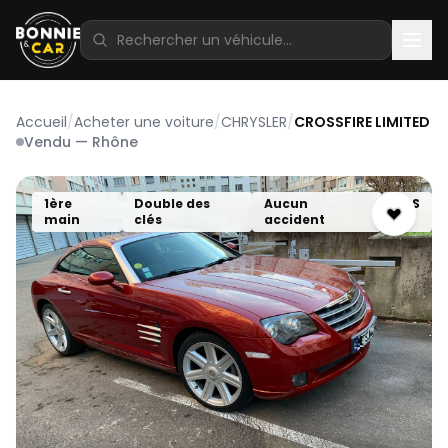
Accueil
/
Acheter une voiture
/
CHRYSLER
/
CROSSFIRE LIMITED
Vendu — Rhône
1ère
Double des
Aucun
ABS
main
clés
accident