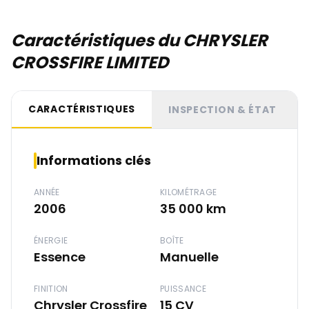
Caractéristiques du CHRYSLER
CROSSFIRE LIMITED
CARACTÉRISTIQUES
INSPECTION & ÉTAT
Informations clés
ANNÉE
KILOMÉTRAGE
2006
35 000 km
ÉNERGIE
BOÎTE
Essence
Manuelle
FINITION
PUISSANCE
Chrysler Crossfire
15 CV