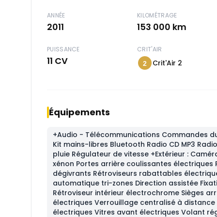
ANNÉE
KILOMÉTRAGE
2011
153 000 km
PUISSANCE
CRIT'AIR
11 CV
Crit'Air 2
2
Équipements
+Audio - Télécommunications Commandes du 
Kit mains-libres Bluetooth Radio CD MP3 Radi
pluie Régulateur de vitesse +Extérieur : Caméra
xénon Portes arrière coulissantes électriques 
dégivrants Rétroviseurs rabattables électriqu
automatique tri-zones Direction assistée Fixat
Rétroviseur intérieur électrochrome Sièges a
électriques Verrouillage centralisé à distance 
électriques Vitres avant électriques Volant régl