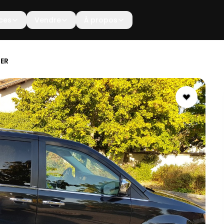
ces
Vendre
À propos
ER