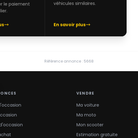
véhicules similaires.
er le paiement
ier.
us
En savoir plus
Référence annonce : 5668
NONCES
VENDRE
d'occasion
Ma voiture
occasion
Ma moto
d'occasion
Mon scooter
achat
Estimation gratuite