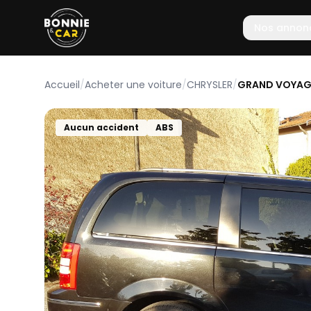
Nos annon
Accueil
/
Acheter une voiture
/
CHRYSLER
/
GRAND VOYAG
Aucun accident
ABS