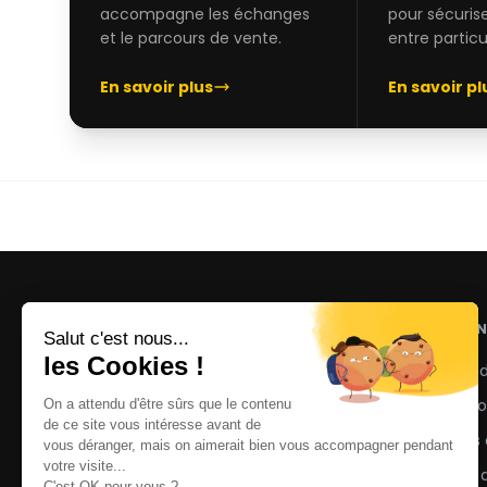
accompagne les échanges
pour sécuris
et le parcours de vente.
entre particul
En savoir plus
En savoir pl
NOS AN
Voitures 
Motos d'
La marketplace de motos et voitures
d'occasion avec accompagnement
Scooters 
personnalisé et paiement sécurisé.
Conseils 