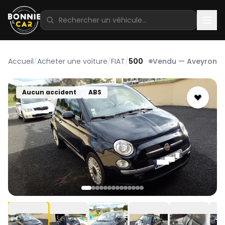
Accueil
/
Acheter une voiture
/
FIAT
/
500
Vendu — Aveyron
Aucun accident
ABS