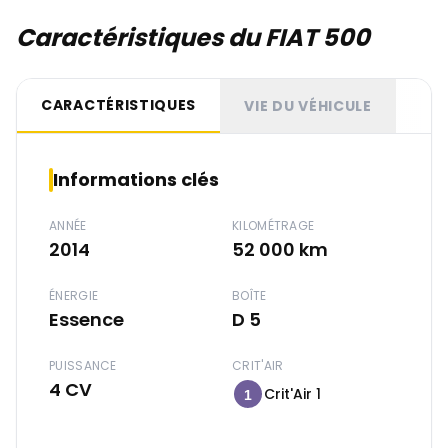
Caractéristiques du FIAT 500
CARACTÉRISTIQUES
VIE DU VÉHICULE
Informations clés
ANNÉE
KILOMÉTRAGE
2014
52 000 km
ÉNERGIE
BOÎTE
Essence
D 5
PUISSANCE
CRIT'AIR
4 CV
Crit'Air 1
1