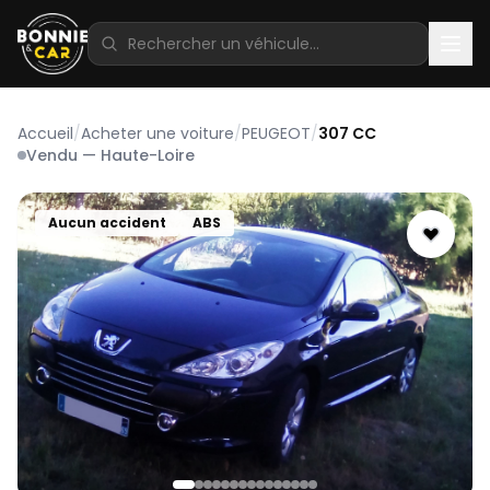
Accueil
/
Acheter une voiture
/
PEUGEOT
/
307 CC
Vendu — Haute-Loire
Aucun accident
ABS