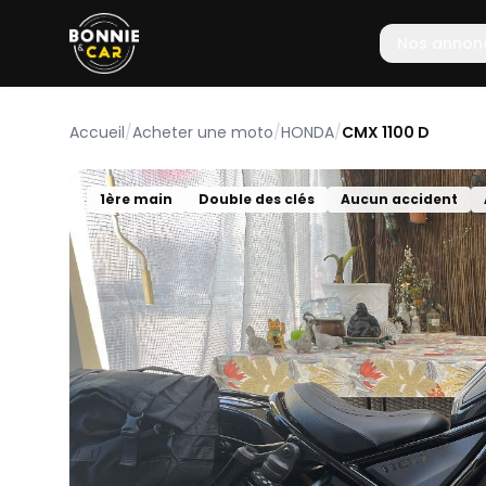
Nos annon
Accueil
/
Acheter une moto
/
HONDA
/
CMX 1100 D
1ère main
Double des clés
Aucun accident