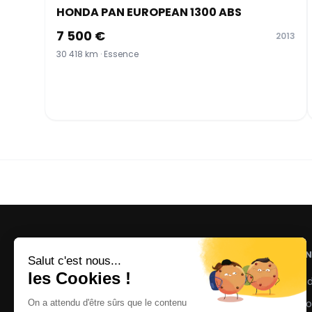
HONDA PAN EUROPEAN 1300 ABS
7 500 €
2013
30 418 km · Essence
NOS AN
Voitures 
Motos d'
La marketplace de motos et voitures