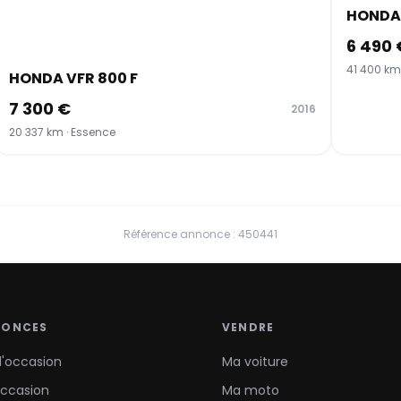
HONDA 
6 490 
41 400 km
HONDA VFR 800 F
7 300 €
2016
20 337 km · Essence
Référence annonce : 450441
NONCES
VENDRE
d'occasion
Ma voiture
occasion
Ma moto