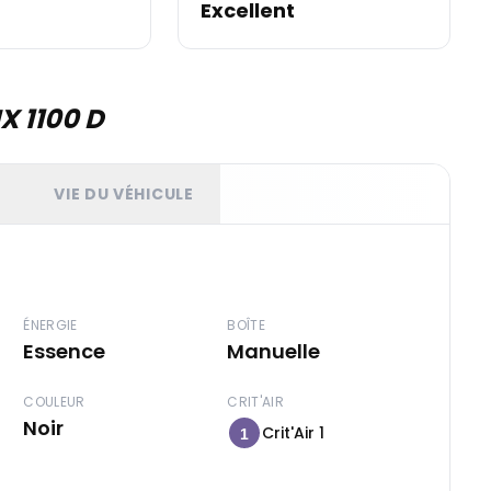
Excellent
X 1100 D
T
VIE DU VÉHICULE
ÉNERGIE
BOÎTE
Essence
Manuelle
COULEUR
CRIT'AIR
Noir
Crit'Air 1
1