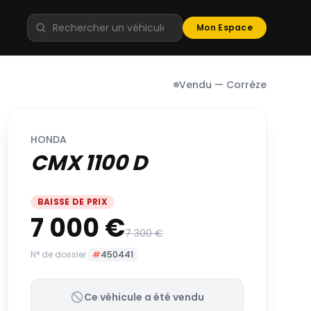
Mon Espace
Vendu — Corrèze
HONDA
CMX 1100 D
BAISSE DE PRIX
7 000 €
7 300 €
N° de dossier
#
450441
Ce véhicule a été vendu