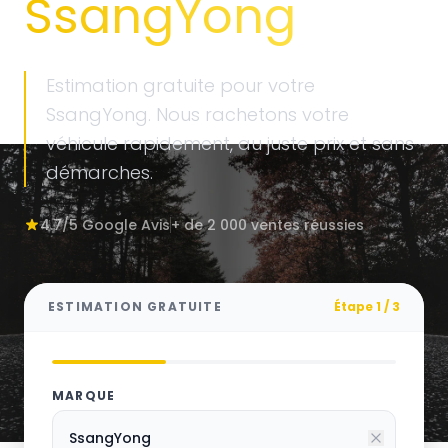
SsangYong
Estimation gratuite pour votre
SsangYong. Nous rachetons votre
véhicule rapidement, au juste prix et sans
démarches.
4.7/5 Google Avis
+ de 2 000 ventes réussies
ESTIMATION GRATUITE
Étape 1 / 3
MARQUE