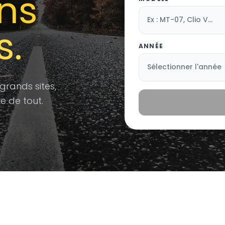
ns
s.
ANNÉE
 grands sites,
e de tout.